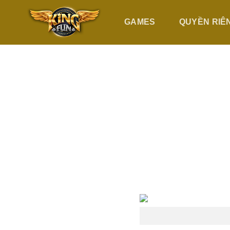
Bỏ
qua
GAMES
QUYỀN RIÊ
nội
dung
CHƠI CÓ TRÁCH
Chơi Có Trách Nhiệm
là một địa điểm phù hợp, nơi mà
tiết cách mà cổng game hoạt động để giúp bạn có một qu
Tầm quan trọng của chơi có tr
Người chơi trong quá trình tham gia trải nghiệm giải trí
lụy tiêu cực. Dưới đây là một số lợi ích khi bạn tuân t