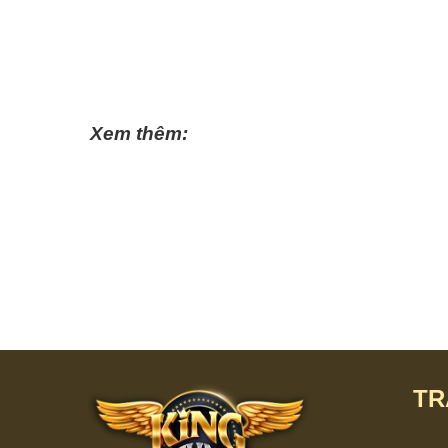
Dành quá nhiều thời gian cho trang web cá cược, từ
Vay mượn tiền từ các tổ chức tín dụng hoặc của người
Sử dụng các công cụ để thao túng kết quả trục lợi t
Xem thêm:
Giấy phép kinh doanh
Lời kết
Mong rằng bạn đã nắm rõ được
chơi có trách nhiệm
tr
và giải trí khi tham gia vào trong cổng game mà không bị
TR