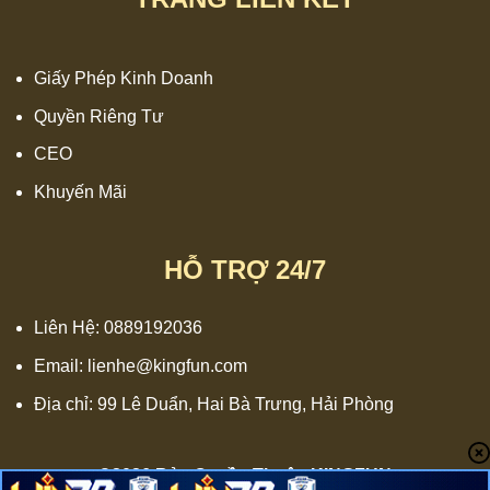
Giấy Phép Kinh Doanh
Quyền Riêng Tư
CEO
Khuyến Mãi
HỖ TRỢ 24/7
Liên Hệ: 0889192036
Email:
lienhe@kingfun.com
Địa chỉ: 99 Lê Duẩn, Hai Bà Trưng, Hải Phòng
©2026 Bản Quyền Thuộc KINGFUN