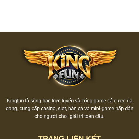
mật và chính sách.
Kingfun
là sòng bạc trực tuyến và cổng game cá cược đa
dạng, cung cấp casino, slot, bắn cá và mini-game hấp dẫn
cho người chơi giải trí toàn cầu.
TRANG LIÊN KẾT