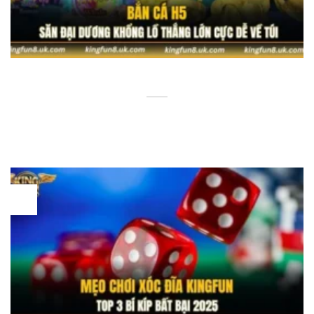
Bắn Cá H5 – Săn Đại Dương Khổng Lồ Thắng Lớn Cực Dễ
Về Túi
Bắn cá H5 nằm trong top game được nhiều thành viên truy
cập nhất tại [...]
26
Th7