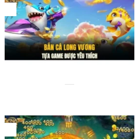
26
Th7
Bắn Cá Long Vương – Trải Nghiệm Truy Lùng Thưởng
HOT
Bắn cá Long Vương là một trong những tựa game được yêu
thích nhất hiện [...]
26
Th7