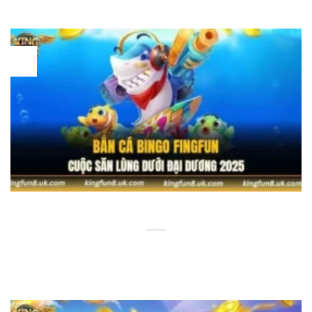
26
Th7
Bắn Cá Bingo KINGFUN – Top 3 Mẹo Chơi Tân Binh Cần
Biết 2025
Bắn cá Bingo tại KINGFUN là sự giao thoa hoàn hảo giữa
game bắn cá truyền [...]