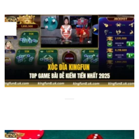
25
Th7
Xóc Đĩa KINGFUN – Top Game Bài Dễ Kiếm Tiền Nhất 2025
Xóc đĩa KINGFUN ngày càng được nhiều thành viên đánh giá
cao. Khi tham gia [...]