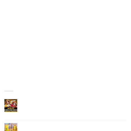
Kết luận
Kèo thẻ phạt
của cổng game KINGFUN là mảnh đất màu
mỡ cho những ai yêu thích sự phân tích, trầm tĩnh và chính
xác. Đây là loại hình cá cược không chỉ để thắng mà còn
để cảm nhận nhịp đập của từng pha bóng, từng tình huống
va chạm trên sân cỏ.
BÀI VIẾT MỚI
Kho Báu Aztec – Cuộc Phiêu Lưu Trong Thế Giới
Cổ Đại
Chức năng bình luận bị tắt
ở
Kho
Báu
Nhận Giftcode Nổ Hũ – Cách Nhận JackPot
Aztec