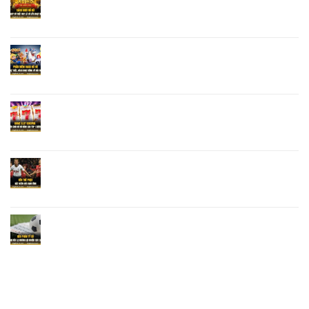
Nổ
Trong
Lừa Ngọt Ngào?
Hũ
Thế
Chức năng bình luận bị tắt
ở
–
Giới
Cách
Cách
Cổ
Chơi
Phần Mềm Hack Nổ Hũ – Sự Thật, Cách Hoạt
Nhận
Đại
Nổ
JackPot
Động Và Rủi Ro
Hũ
Nhanh
Chức năng bình luận bị tắt
ở
–
Nhất
Phần
Vận
Mềm
Game Slot KINGFUN Sân Chơi Nổ Hũ Đỉnh Cao
May
Hack
Có
Top 1 Châu Á
Nổ
Thật
Chức năng bình luận bị tắt
ở
Hũ
Hay
Game
–
Là
Slot
Kèo Thẻ Phạt – Mẹo Soi Đặt Cược Hiệu Quả Cho
Sự
Cú
KINGFUN
Thật,
Người Mới
Lừa
Sân
Cách
Ngọt
Chức năng bình luận bị tắt
ở
Chơi
Hoạt
Ngào?
Kèo
Nổ
Động
Thẻ
Kèo Phản Tỷ Số Là Gì? Cách Bắt Chuẩn Trong
Hũ
Và
Phạt
Đỉnh
Năm 2025
Rủi
–
Cao
Ro
Chức năng bình luận bị tắt
ở
Mẹo
Top
Kèo
Soi
1
Phản
Đặt
Châu
Tỷ
Cược
Á
Số
Hiệu
Là