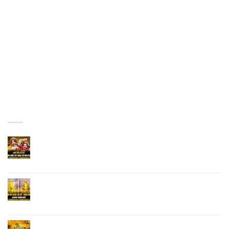
nút quay và đợi phép màu. Vì jackpot tại KINGFUN chỉ có
thể được cược thủ săn về bởi sự khôn ngoan và chiến
thuật đúng đắn. Vậy bạn đã sẵn sàng trải nghiệm cú nổ
vang trời ngay nền tảng chưa?
BÀI VIẾT MỚI
Kho Báu Aztec – Cuộc Phiêu Lưu Trong Thế Giới
Cổ Đại
Chức năng bình luận bị tắt
ở
Kho
Báu
Nhận Giftcode Nổ Hũ – Cách Nhận JackPot
Aztec
Nhanh Nhất
–
Chức năng bình luận bị tắt
ở
Cuộc
Nhận
Phiêu
Giftcode
Cách Chơi Nổ Hũ – Vận May Có Thật Hay Là Cú
Lưu