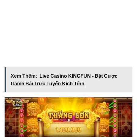
phép điều chỉnh mức cược theo khả năng cá nhân. Sau
khi hoàn tất, bạn chỉ việc bấm nút quay và chờ kết quả:
Nếu các biểu tượng trung nhau theo hàng ngang, chéo
hoặc đặc biệt đều sẽ mang lại phần thưởng.
Lưu ý, khi đủ điều kiện nhất định, jackpot có thể “nổ” bất
kỳ lúc nào, đem về phần thưởng khủng. Do đó, nhiều
người xem săn jackpot như một
cách chơi nổ hũ
mang
lại lợi nhuận cao cho tài khoản!
Xem Thêm:
Live Casino KINGFUN - Đặt Cược
Game Bài Trực Tuyến Kịch Tính