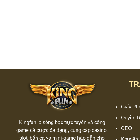
Phần mềm cá độ chuyên nghiệp trên thị
trường nhiều vô số kể. Nhưng trong [...]
TR
Giấy Ph
Quyền R
Kingfun
là sòng bạc trực tuyến và cổng
CEO
game cá cược đa dạng, cung cấp casino,
slot, bắn cá và mini-game hấp dẫn cho
Khuyến 