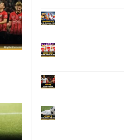
Chức năng bình luận bị tắt
ở
Cách
Đại
Cách
Nhận
Chơi
JackPot
Phần Mềm Hack Nổ Hũ –
Nổ
Nhanh
Sự Thật, Cách Hoạt Động
Hũ
Nhất
Và Rủi Ro
–
Chức năng bình luận bị tắt
ở
Vận
Phần
May
Mềm
Có
Game Slot KINGFUN Sân
Hack
Thật
Chơi Nổ Hũ Đỉnh Cao Top 1
Nổ
Hay
i Đặt
Châu Á
Hũ
Là
ời Mới
Chức năng bình luận bị tắt
ở
–
Cú
Game
Sự
Lừa
lựa chọn
Slot
Thật,
Ngọt
Kèo Thẻ Phạt – Mẹo Soi Đặt
KINGFUN
Cách
Ngào?
..]
Cược Hiệu Quả Cho Người
Sân
Hoạt
Mới
Chơi
Động
Chức năng bình luận bị tắt
ở
Nổ
Và
Kèo
Hũ
Rủi
Thẻ
Đỉnh
Ro
Kèo Phản Tỷ Số Là Gì?
Phạt
Cao
Cách Bắt Chuẩn Trong Năm
–
Top
2025
Mẹo
1
Chức năng bình luận bị tắt
ở
Soi
Châu
Kèo
Đặt
Á
Phản
Cược