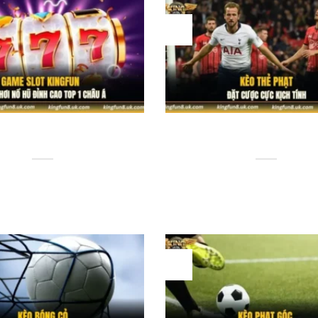
26
Th7
lot KINGFUN Sân Chơi
Kèo Thẻ Phạt – Mẹo So
Đỉnh Cao Top 1 Châu Á
Cược Hiệu Quả Cho Ngư
KINGFUN chính là điểm đến lý
Kèo thẻ phạt không chỉ là một 
nh cho những ai đam mê [...]
phụ, mà là cả một nghệ [.
26
Th7