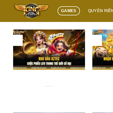
Bỏ
qua
GAMES
QUYỀN RIÊ
nội
dung
26
26
Th7
Th7
Kho Báu Aztec – Cuộc Phiêu Lưu
Nhận G
Trong Thế Giới Cổ Đại
Nhận
Kho báu Aztec từ lâu đã trở thành một
Nhận Giftc
chủ đề hấp dẫn trong cả [...]
là phầ