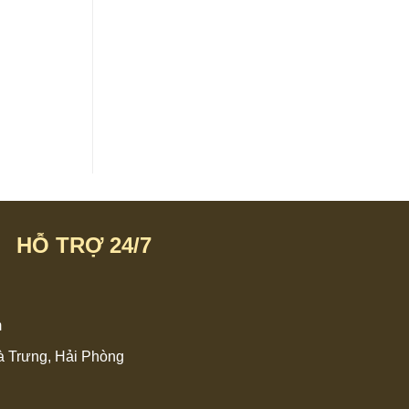
HỖ TRỢ 24/7
m
Bà Trưng, Hải Phòng