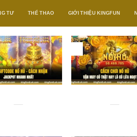
NG TƯ
THỂ THAO
GIỚI THIỆU KINGFUN
26
Th7
iftcode Nổ Hũ – Cách
Cách Chơi Nổ Hũ – Vận 
 JackPot Nhanh Nhất
Thật Hay Là Cú Lừa Ngọ
ode nổ hũ không chỉ đơn thuần
Cách chơi nổ hũ cần được phổ 
n thưởng mà còn là cơ [...]
nhiều người hơn để không ai 