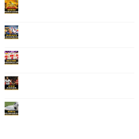
Giftcode
Cách Chơi Nổ Hũ – Vận May Có Thật Hay Là Cú
Lưu
Nổ
Trong
Lừa Ngọt Ngào?
Hũ
Thế
Chức năng bình luận bị tắt
ở
–
Giới
Cách
Cách
Cổ
Chơi
Phần Mềm Hack Nổ Hũ – Sự Thật, Cách Hoạt
Nhận
Đại
Nổ
JackPot
Động Và Rủi Ro
Hũ
Nhanh
Chức năng bình luận bị tắt
ở
–
Nhất
Phần
Vận
Mềm
Game Slot KINGFUN Sân Chơi Nổ Hũ Đỉnh Cao
May
Hack
Có
Top 1 Châu Á
Nổ
Thật
Chức năng bình luận bị tắt
ở
Hũ
Hay
Game
–
Là
Slot
Kèo Thẻ Phạt – Mẹo Soi Đặt Cược Hiệu Quả Cho
Sự
Cú
KINGFUN
Thật,
Người Mới
Lừa
Sân
Cách
Ngọt
Chức năng bình luận bị tắt
ở
Chơi
Hoạt
Ngào?
Kèo
Nổ
Động
Thẻ
Kèo Phản Tỷ Số Là Gì? Cách Bắt Chuẩn Trong
Hũ
Và
Phạt
Đỉnh
Năm 2025
Rủi
–
Cao
Ro
Chức năng bình luận bị tắt
ở
Mẹo
Top
Kèo
Soi
1
Phản
Đặt
Châu
Tỷ
Cược
Á
Số