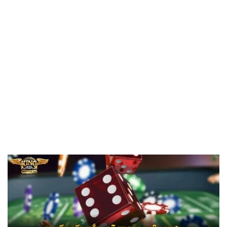
làm trò tiêu khiển bằng việc khắc các ký hiệu lên viên
gạch. Dần theo thời gian, trò chơi này được cải tiến bằng
cách dùng xúc xắc và lan rộng ra nhiều quốc gia châu Á.
Luật tham gia Sicbo đơn giản nhất dành cho
người mới
Trò này không yêu cầu người tham gia phải ghi nhớ quá
nhiều quy tắc phức tạp. Với vài thao tác đơn giản và hiểu
rõ bản chất của từng lựa chọn, bạn hoàn toàn có thể bắt
đầu hành trình khám phá trò xúc xắc hấp dẫn này ngay tại
KINGFUN.