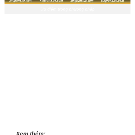
Ưu điểm trong phương pháp
Fibonacci
Bên cạnh đó, chiến thuật Fibonacci cũng được nhiều
người tin dùng. Thay vì tăng gấp đôi, thành viên sẽ đi theo
dãy số Fibonacci để điều chỉnh tiền cược. Chiến thuật này
an toàn hơn Martingale nhưng đòi hỏi sự kiên nhẫn và
kiểm soát cảm xúc tốt. Dù áp dụng phương pháp nào,
điểm mấu chốt trong
roulette
vẫn là biết dừng lại đúng
lúc.
Việc theo đuổi “số đỏ” liên tục có thể khiến bạn rơi vào cái
bẫy tâm lý nguy hiểm. Do đó, thành viên cần xác định rõ
ngân sách, mục tiêu lợi nhuận, và chấp nhận dừng chơi
khi đã đạt hoặc vượt ngưỡng rủi ro cho phép.
Xem thêm:
Trải Nghiệm Sicbo Thật