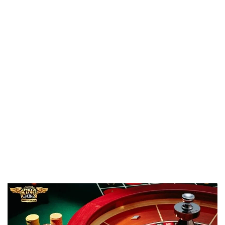
đến phức tạp hơn như chọn một cụm số hay một hàng
ngang ba số.
Tỷ lệ trả thưởng phụ thuộc vào mức độ rủi ro của mỗi loại
cược. Nếu cược vào một số duy nhất và trúng, bạn sẽ
nhận được phần thưởng gấp 35 lần số tiền đặt. Nhưng
nếu chọn nhóm số như đỏ/đen hoặc chẵn/lẻ, xác suất
trúng cao hơn nhưng mức thưởng chỉ gấp đôi.
Chính sự linh hoạt trong cách đặt cược, cộng với không
khí hồi hộp khi chờ đợi kết quả, đã biến
roulette
thành một
trò chơi dễ gây nghiện. Dù bạn là người mới chơi lần đầu
hay đã dày dạn kinh nghiệm, mỗi vòng quay đều mang đến
cảm xúc mới mẻ và khó đoán.