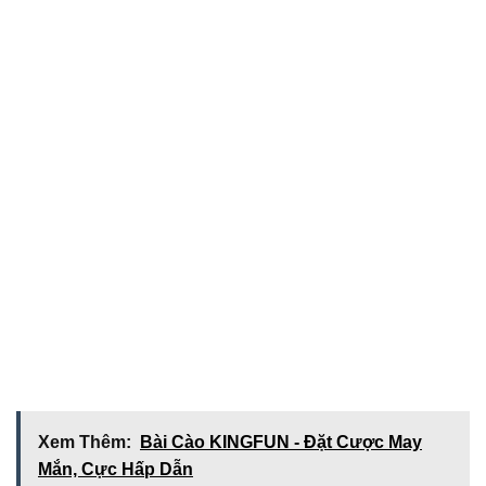
Điểm số không phải quyết định tất cả, song song đó vẫn
tồn tại các bộ đặc biệt tạo nên nét riêng cho siêu phẩm.
Các bộ này nói lên câu trả lời cần thiết cho câu hỏi
liêng là
gì
.
Sáp: Bộ được cho là mạnh nhất với 3 cây có cùng giá
trị (ví dụ: 3 lá 8).
Liêng: Đây được nhận định với bộ mạnh chỉ xếp sau
sáp. Chúng gồm một dây 3 quân có giá trị nằm liền kề
nhau. Liêng Q, K, A là lớn nhất, đồng nghĩa với liêng A,
2, 3 bé nhất.
Ảnh: Bộ này gồm ba lá bài đầu người (J, Q, K), nó mạnh
hơn 9 điểm nhưng yếu hơn liêng.
Xem Thêm:
Bài Cào KINGFUN - Đặt Cược May
Mắn, Cực Hấp Dẫn