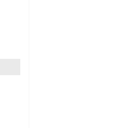
 phải có
dừng lại,
sự đơn
 và sự lựa
 giãn, đến
gẫu nhiên.