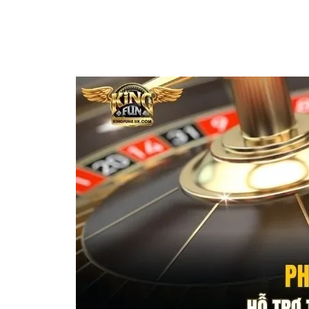
Một trong những phương pháp nổi tiếng nhất là chiến th
lần thua, với niềm tin rằng chỉ cần một lần thắng, họ sẽ 
phương pháp này tiềm ẩn rủi ro lớn nếu chuỗi thua kéo d
hạn cược.