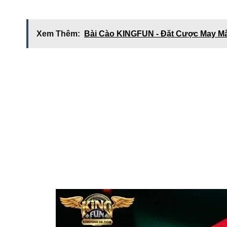
được quay ngược chiều bánh xe. Sau vài giây, quả bóng 
Xem Thêm:
Bài Cào KINGFUN - Đặt Cược May M
Người chơi chỉ cần đặt cược vào các con số, màu sắc h
giản như chọn đỏ hoặc đen, chẵn hay lẻ, đến phức tạp
Tỷ lệ trả thưởng phụ thuộc vào mức độ rủi ro của mỗi 
thưởng gấp 35 lần số tiền đặt. Nhưng nếu chọn nhóm s
chỉ gấp đôi.
Chính sự linh hoạt trong cách đặt cược, cộng với không 
gây nghiện. Dù bạn là người mới chơi lần đầu hay đã
khó đoán.