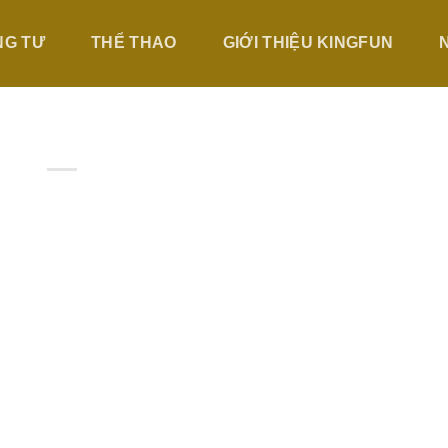
NG TƯ
THỂ THAO
GIỚI THIỆU KINGFUN
n Cách Thức Tham Gia Game Dễ
G VÀO
25/07/2025
BỞI
SEO
ược yêu thích nhất trên toàn thế giới, nổi bật với sự kết hợp gi
y đặc trưng cùng quả bóng nhỏ mang tính quyết định, game luôn
. Hãy cùng tìm hiểu chi tiết về trò chơi cực hot hit này thông 