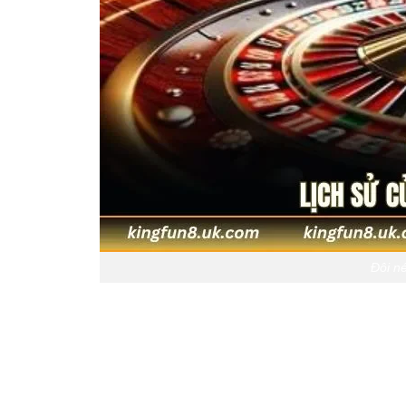
Đôi n
Cách chơi Roulette đơn giản 
Điều khiến trò chơi trở nên phổ biến toàn cầu là bởi lu
bánh xe tròn có các con số được đánh từ 0 đến 36 (hoặ