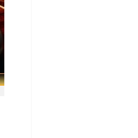
Tỷ
Hiệu
Số
Quả
Là
Cho
Gì?
Người
Cách
Mới
Bắt
Chuẩn
Trong
Năm
2025
gồm một
thép sẽ