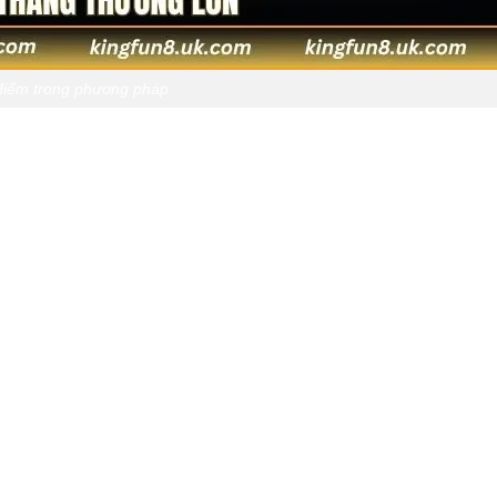
điểm trong phương pháp
ời tin dùng. Thay vì tăng gấp đôi, thành viên sẽ đi theo dãy số
toàn hơn Martingale nhưng đòi hỏi sự kiên nhẫn và kiểm soát cả
lette
vẫn là biết dừng lại đúng lúc.
 cái bẫy tâm lý nguy hiểm. Do đó, thành viên cần xác định rõ ngâ
 hoặc vượt ngưỡng rủi ro cho phép.
ư Ở Sòng Bài Quốc Tế Tại KINGFUN