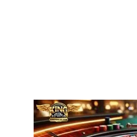
Lịch sử ra đời của thể loại Roule
Roulette
xuất hiện từ thế kỷ 18 tại Pháp, và tên gọi củ
giả thuyết về nguồn gốc chính xác, nhưng phần lớn sử 
hình tương tự trong quá trình nghiên cứu máy chuyển độ
trò chơi và nhanh chóng phổ biến trong giới quý tộc Ph
Vào thế kỷ 19, khi trò chơi lan rộng sang các quốc gia 
thành trung tâm phát triển kiểu châu Âu với một ô số 0 
Còn tại Mỹ, biến thể với hai ô 0 và 00 ra đời, góp phần 
mạo hiểm và hấp dẫn hơn. Từ châu Âu cổ kính đến nư
trở thành một phần không thể thiếu trong văn hóa casino